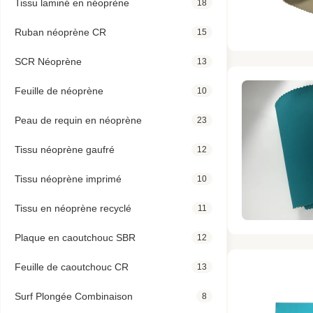
Tissu laminé en néoprène
18
Ruban néoprène CR
15
SCR Néoprène
13
Feuille de néoprène
10
Peau de requin en néoprène
23
Tissu néoprène gaufré
12
Tissu néoprène imprimé
10
Tissu en néoprène recyclé
11
Plaque en caoutchouc SBR
12
Feuille de caoutchouc CR
13
Surf Plongée Combinaison
8