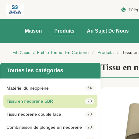
Télé
Maison
Produits
Au Sujet De Nous
Fil D'acier à Faible Teneur En Carbone
/
Produits
/
Tissu e
Tissu en 
Toutes les catégories
Matériel du néoprène
54
Tissu en néoprène SBR
23
Tissu néoprène double face
23
Combinaison de plongée en néoprène
20