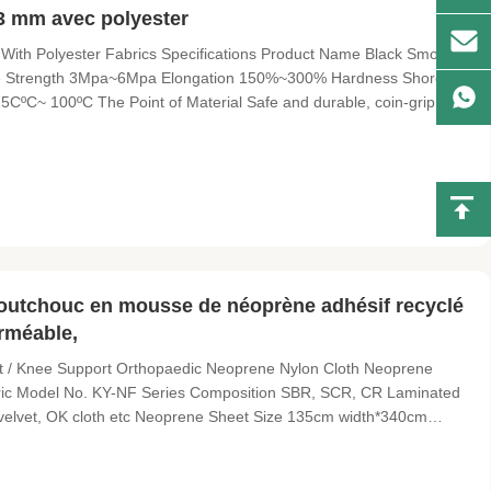
3 mm avec polyester
ith Polyester Fabrics​ Specifications Product Name Black Smooth
sile Strength 3Mpa~6Mpa Elongation 150%~300% Hardness Shore A
CºC~ 100ºC The Point of Material Safe and durable, coin-grip
kplace. Slips and falls are the number one reason for accidents in the
outchouc en mousse de néoprène adhésif recyclé
erméable,
 / Knee Support Orthopaedic Neoprene Nylon Cloth Neoprene
bric Model No. KY-NF Series Composition SBR, SCR, CR Laminated
ce, velvet, OK cloth etc Neoprene Sheet Size 135cm width*340cm
86' Neoprene Color beige white, black Colors for Laminated Fabric