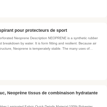
pirant pour protecteurs de sport
rforated Neoprene Description NEOPRENE is a synthetic rubber
st breakdown by water. It is form fitting and resilient. Because air
tructure, Neoprene is temperately stable. The many uses of
holders, sports gloves, mouse pads, pet collars, elbow and knee
uc, Neoprène tissus de combinaison hydratante
ber Laminated Fabric​ Quick Details Material:100% Polyester