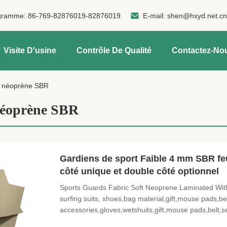
gramme:
86-769-82876019-82876019
E-mail:
shen@hxyd.net.c
Visite D'usine
Contrôle De Qualité
Contactez-No
n néoprène SBR
néoprène SBR
Gardiens de sport Faible 4 mm SBR feu
côté unique et double côté optionnel
Sports Guards Fabric Soft Neoprene Laminated With N
surfing suits, shoes,bag material,gift,mouse pads,be
accessories,gloves,wetshuits,gift,mouse pads,belt,sea
medical protection 4. Be used for wet suits and diving