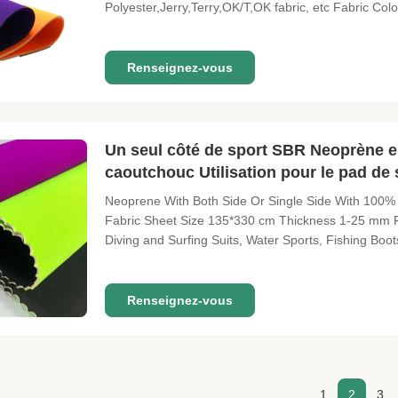
Polyester,Jerry,Terry,OK/T,OK fabric, etc Fabric Col
reference the Pantone Num . Size 51"*130" or O
Hard(10°±2) ,Soft(5°±2),CS(6°±2),CR(5±2) Elongati
Renseignez-vous
Un seul côté de sport SBR Neoprène e
caoutchouc Utilisation pour le pad de
Neoprene With Both Side Or Single Side With 100%
Fabric Sheet Size 135*330 cm Thickness 1-25 mm Fab
Diving and Surfing Suits, Water Sports, Fishing B
Protective Equipment, Orthopedic Product, Sleeves, 
Gloves, Socks, Hats, Masks...etc
Renseignez-vous
1
2
3