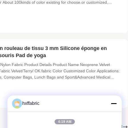
or About 100kinds of color existing for choose.or customized,
EM as customized sizes Thickness 1mm-50mm Hardness SBR
on at break
n rouleau de tissu 3 mm Silicone éponge en
 souris Pad de yoga
 Nylon Fabric Product Details Product Name Neoprene Velvet
ric Velvet/Terry/ OK fabric Color Customized Color Applications:
oots, Computer Bags, Lunch Bags and Sport&Advanced Medical
Tubes, Covers, Supports, Clothes, Shoes, Bikini, Pants, Sport Bra,
hxffabric
4:19 AM
Suivant