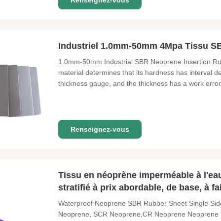
Renseignez-vous
Industriel 1.0mm-50mm 4Mpa Tissu S
1.0mm-50mm Industrial SBR Neoprene Insertion Rubb
material determines that its hardness has interval 
thickness gauge, and the thickness has a work error 
error should be controlled at plus or minus 3% Spe
Fabric Nylon, Polyester
Renseignez-vous
Tissu en néoprène imperméable à l'ea
stratifié à prix abordable, de base, à fa
Waterproof Neoprene SBR Rubber Sheet Single Side
Neoprene, SCR Neoprene,CR Neoprene Neoprene Col