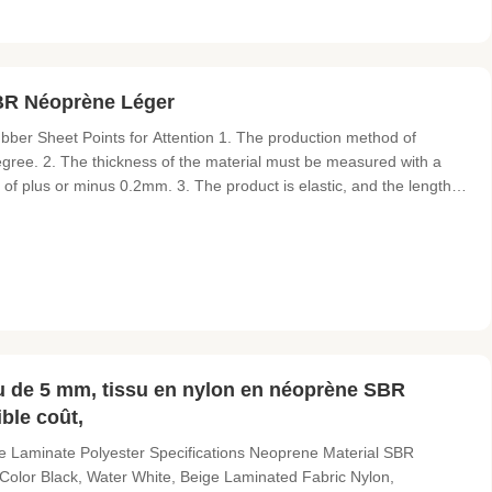
BR Néoprène Léger
er Sheet Points for Attention 1. The production method of
degree. 2. The thickness of the material must be measured with a
of plus or minus 0.2mm. 3. The product is elastic, and the length
cifications Neoprene Color Black, Water White, Beige Laminated
u de 5 mm, tissu en nylon en néoprène SBR
ible coût,
 Laminate Polyester Specifications Neoprene Material SBR
or Black, Water White, Beige Laminated Fabric Nylon,