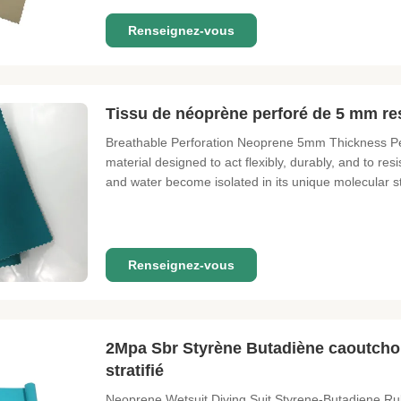
30 meters
Renseignez-vous
Tissu de néoprène perforé de 5 mm res
Breathable Perforation Neoprene 5mm Thickness Pe
material designed to act flexibly, durably, and to resi
and water become isolated in its unique molecular s
Neoprene include: Wet suits, waders, insulated can 
pads, orthopedic
Renseignez-vous
2Mpa Sbr Styrène Butadiène caoutcho
stratifié
Neoprene Wetsuit Diving Suit Styrene-Butadiene Rub