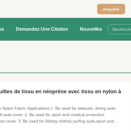
n
enquête
us
Demandez Une Citation
Nouvelles
illes de tissu en néoprène avec tissu en nylon à
ylon Fabric Applications 1. Be used for wetsuits, diving suits,
lt,seat cover. 2. Be used for sport and medical protection
t cover. 3. Be used for fishing clothes,surfing suits,sport and
 suits for all water sports or diving sports with the depth less than