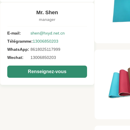
Mr. Shen
manager
E-mail:
shen@hxyd.net.cn
Télégramme:
13006850203
WhatsApp:
8618025117999
Wechat:
13006850203
Renseignez-vous