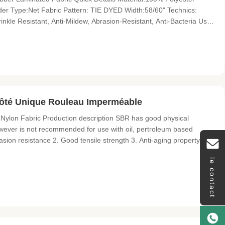
r Type:Net Fabric Pattern: TIE DYED Width:58/60" Technics:
inkle Resistant, Anti-Mildew, Abrasion-Resistant, Anti-Bacteria Use:
Weight:280gsm Supply Ability Supply Ability:5000 Yard/Yards per
ôté Unique Rouleau Imperméable
Nylon Fabric Production description SBR has good physical
owever is not recommended for use with oil, pertroleum based
sion resistance 2. Good tensile strength 3. Anti-aging property 4.
gaskets, matting for protection purpose, general usage Data Sheet
le contact