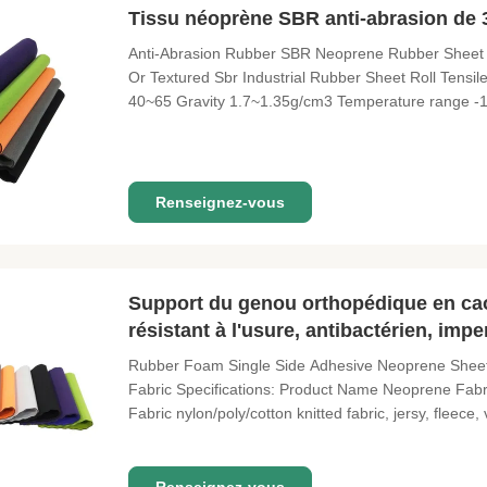
Tissu néoprène SBR anti-abrasion de 
Anti-Abrasion Rubber SBR Neoprene Rubber Sheet W
Or Textured Sbr Industrial Rubber Sheet Roll Ten
40~65 Gravity 1.7~1.35g/cm3 Temperature range -15
flooring will be sure to enhance your facility or wor
work force and you will
Renseignez-vous
Support du genou orthopédique en ca
résistant à l'usure, antibactérien, imp
Rubber Foam Single Side Adhesive Neoprene Sheet
Fabric Specifications: Product Name Neoprene Fa
Fabric nylon/poly/cotton knitted fabric, jersy, flee
length standardly 51'*130', 51'*133', 55'*133', 51'*
any color as Pantone Card