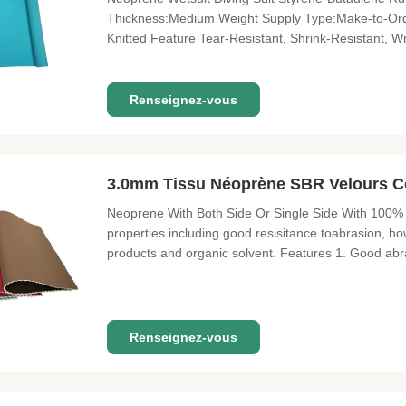
Thickness:Medium Weight Supply Type:Make-to-Orde
Knitted Feature Tear-Resistant, Shrink-Resistant, Wr
Bags,Purses & Totes, Apparel-Swimwear,diving suit 
Month The Point of Material
Renseignez-vous
3.0mm Tissu Néoprène SBR Velours C
Neoprene With Both Side Or Single Side With 100% 
properties including good resisitance toabrasion, h
products and organic solvent. Features 1. Good abra
High temparature resistance Application Seals and 
Product No SBR rubber sheet
Renseignez-vous