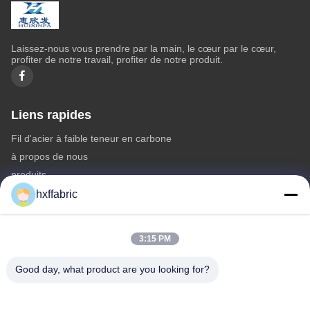
Laissez-nous vous prendre par la main, le cœur par le cœur,
profiter de notre travail, profiter de notre produit.
Liens rapides
Fil d'acier à faible teneur en carbone
à propos de nous
produits
Contactez-nous
hxffabric
Catégories
3:15 PM
Matériel du néoprène
Tissu en néoprène SBR
Good day, what product are you looking for?
Tissu néoprène double face
Combinaison de plongée en néoprène