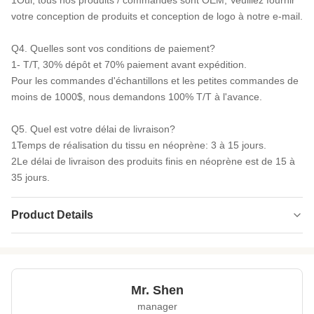
1Oui, tous nos produits / commandes sont OEM, Veuillez fournir
votre conception de produits et conception de logo à notre e-mail.
Q4. Quelles sont vos conditions de paiement?
1- T/T, 30% dépôt et 70% paiement avant expédition.
Pour les commandes d'échantillons et les petites commandes de
moins de 1000$, nous demandons 100% T/T à l'avance.
Q5. Quel est votre délai de livraison?
1Temps de réalisation du tissu en néoprène: 3 à 15 jours.
2Le délai de livraison des produits finis en néoprène est de 15 à
35 jours.
Product Details
Name:
Tissu néoprène double face
Patternyed:
Simple teint
Mr. Shen
Feature:
Résistant à l'eau, aux chocs, au chaud.
manager