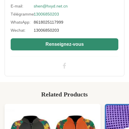
Thickness:
Poids moyen
E-mail:
shen@hxyd.net.cn
Télégramme:
13006850203
Use:
Équipement de protection,Supports
sportifs,Chaussure,Supports de taille
WhatsApp:
8618025117999
Neoprene Color:
noir, blanc, coloré
Wechat:
13006850203
High Light:
62" Tissu extensible en polyester tricoté
Renseignez-vous
circulaire
,
Tissu extensible en polyester double face
,
62" Tissu tricoté circulaire
Related Products