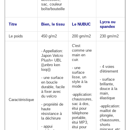
sac, couleur
boîte/bouteille
Lycra ou
Titre
Bien, le tissu
Le NUBUC
spandex
Le poids
450 g/m2
200 gm/m2
230 gm/m2
C'est
comme une
- Appellation:
main en
Japon Velcro
cuir.
Plush= UBL
((unbro ken
- 4 voies
- une
loop))
d'étirement
surface
lisse, un
- une surface
- surface
style à la
en boucle
brillante,
mode
durable, facile
douce à la
à fixer avec
main,
-application:
du velcro
élastique
chaussures,
Caractéristique
sac à dos,
- propriété de
-application:
étui pour
haute
maillot de
téléphone
résistance à
plongée,
portable,
la déchirure
chaussures,
étui MP3,
shorts
- appui
étui pour
minceur, etc.