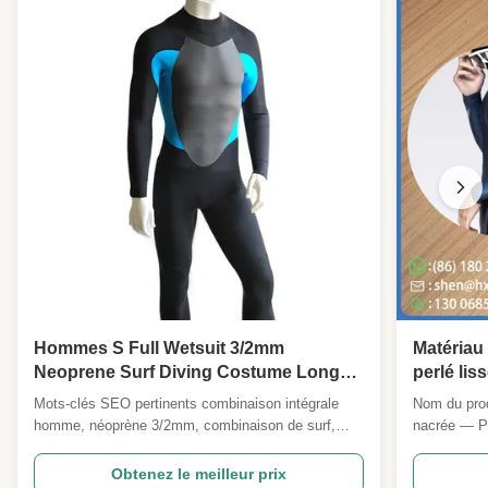
Hommes S Full Wetsuit 3/2mm
Matériau
Neoprene Surf Diving Costume Longue
perlé lis
Manche Dos Fermeture à glissière
flottabil
Mots-clés SEO pertinents combinaison intégrale
Nom du prod
Poitrine Peau lisse Panneau d'étirement
compres
homme, néoprène 3/2mm, combinaison de surf,
nacrée — Pa
Surf thermique / SUP / Snorkeling
combinai
combinaison de plongée, combinaison à manches
combinaison
longues, zip dorsal, poitrine lisse, combinaison
gamme basé
Obtenez le meilleur prix