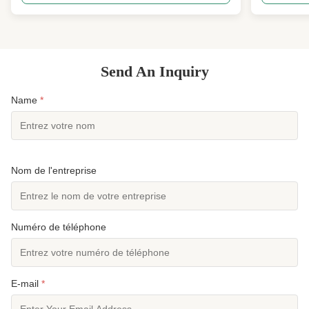
thermique, SUP, snorkeling, eau libre, stretch
CR (chloropr
flexible, coutures collées et cousues, UPF 50+
nacrée sur l
Présentation du ...
un éclat m..
Send An Inquiry
Name
*
Nom de l'entreprise
Numéro de téléphone
E-mail
*