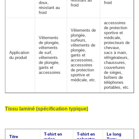
résistant au
doux,
froid
froid
résistant au
froid
accessoires
de protection
Vêtements de
sportive et
plongée,
Vêtements
médicale,
surfeurs,
de plongée,
protecteurs de
vêtements de
vêtements
chevaux,
plongée,
Application
de surf,
sacs à main,
gants et
du produit
vêtements
réfrigérateurs,
accessoires,
de plongée,
chaussures,
accessoires
gants et
couvertures
de protection
accessoires
de sièges,
sportive et
boîtiers de
médicale, etc.
téléphones
portables, etc.
Tissu laminé (spécification typique)
T-shirt en
T-shirt en
Le long
Titre