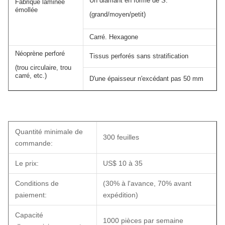
Un diamant en forme de S.
Fabrique laminée
émollée
(grand/moyen/petit)
Carré. Hexagone
Néoprène perforé
Tissus perforés sans stratification
(trou circulaire, trou
carré, etc.)
D'une épaisseur n'excédant pas 50 mm
Quantité minimale de
300 feuilles
commande:
Le prix:
US$ 10 à 35
Conditions de
(30% à l'avance, 70% avant
paiement:
expédition)
Capacité
1000 pièces par semaine