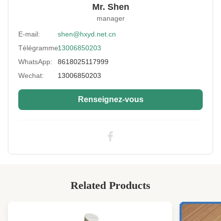
Mr. Shen
Performance:
une bonne souplesse, stabilité et durabilité
manager
Thickness:
2mm--50mm
E-mail:
shen@hxyd.net.cn
Télégramme:
13006850203
Size:
51" * 130" ou 51" * 83"
WhatsApp:
8618025117999
Color:
Noir, Blanc, Beige
Wechat:
13006850203
High Light:
Tapis en néoprène à cellules ouvertes
,
Néoprène gaufré à cellules ouvertes
,
Renseignez-vous
Feuille de caoutchouc texturé gaufré
Related Products