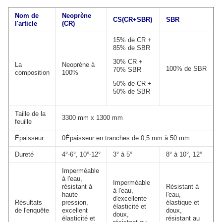
Nom de
Neoprène
CS
(
CR+SBR
)
SBR
l'article
(CR)
15% de CR +
85% de SBR
30% CR +
La
Neoprène à
100% de SBR
70% SBR
composition
100%
50% de CR +
50% de SBR
Taille de la
3300 mm x 1300 mm
feuille
Épaisseur
0Épaisseur en tranches de 0,5 mm à 50 mm
Dureté
4°-6°, 10°-12°
3° à 5°
8° à 10°, 12°
Imperméable
à l'eau,
Imperméable
résistant à
Résistant à
à l'eau,
haute
l'eau,
d'excellente
Résultats
pression,
élastique et
élasticité et
de l'enquête
excellent
doux,
doux,
élasticité et
résistant au