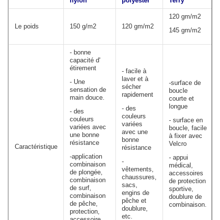
nylon
polyester
Terry
120 gm/m2
Le poids
150 g/m2
120 gm/m2
145 gm/m2
- bonne
capacité d'
étirement
- facile à
laver et à
- Une
-surface de
sécher
sensation de
boucle
rapidement
main douce.
courte et
longue
- des
- des
couleurs
couleurs
- surface en
variées
variées avec
boucle, facile
avec une
une bonne
à fixer avec
bonne
résistance
Velcro
Caractéristique
résistance
-application
- appui
-
combinaison
médical,
vêtements,
de plongée,
accessoires
chaussures,
combinaison
de protection
sacs,
de surf,
sportive,
engins de
combinaison
doublure de
pêche et
de pêche,
combinaison.
doublure,
protection,
etc.
accessoire,