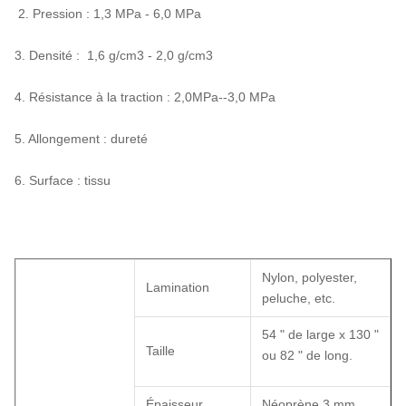
2. Pression : 1,3 MPa - 6,0 MPa
3. Densité : 1,6 g/cm3 - 2,0 g/cm3
4. Résistance à la traction : 2,0
MPa
--3
,0 MPa
5. Allongement : dureté
6. Surface : tissu
Nylon, polyester,
Lamination
peluche, etc.
54 " de large x 130 "
Taille
ou 82 " de long.
Épaisseur
Néoprène 3 mm,