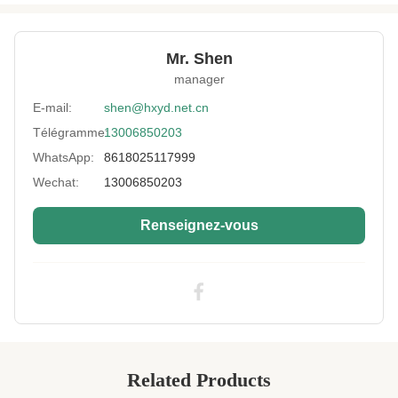
Presure:
1,3MPa-6,0MPa
Density::
1,6 g/cm3-2,0 g/cm3
Mr. Shen
Application:
antidérapant, imperméable
manager
Tensile Strength:
2,0MPa-3,0MPa
E-mail:
shen@hxyd.net.cn
Télégramme:
13006850203
Material:
Le néoprène,
WhatsApp:
8618025117999
Performance:
une bonne souplesse, stabilité et durabilité
Wechat:
13006850203
Elongation:
Dureté
Renseignez-vous
High Light:
Néoprène 3 mm antidérapant peau de
requin
,
Gants en néoprène peau de requin
,
Feuille de néoprène antidérapante 3 mm
Related Products