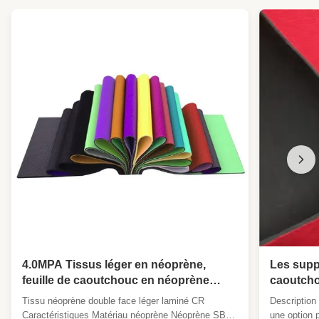
4.0MPA Tissus léger en néoprène,
Les supp
feuille de caoutchouc en néoprène
caoutcho
polyvalent en CR laminé adapté à des
mm
Tissu néoprène double face léger laminé CR
Description 
combinaisons hydrauliques de ski de
Caractéristiques Matériau néoprène Néoprène SBR,
une option 