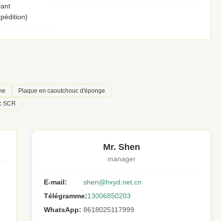
ant
pédition)
ne
Plaque en caoutchouc d'éponge
uc SCR
Mr. Shen
manager
E-mail:
shen@hxyd.net.cn
Télégramme:
13006850203
WhatsApp:
8618025117999