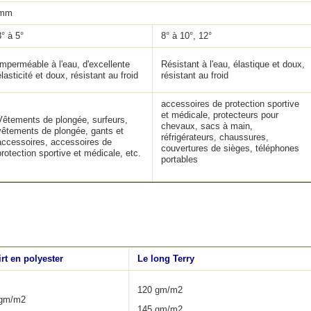
 mm
3° à 5°
8° à 10°, 12°
Imperméable à l'eau, d'excellente
Résistant à l'eau, élastique et doux,
élasticité et doux, résistant au froid
résistant au froid
accessoires de protection sportive
et médicale, protecteurs pour
Vêtements de plongée, surfeurs,
chevaux, sacs à main,
vêtements de plongée, gants et
réfrigérateurs, chaussures,
accessoires, accessoires de
couvertures de sièges, téléphones
protection sportive et médicale, etc.
portables
irt en polyester
Le long Terry
120 gm/m2
 gm/m2
145 gm/m2