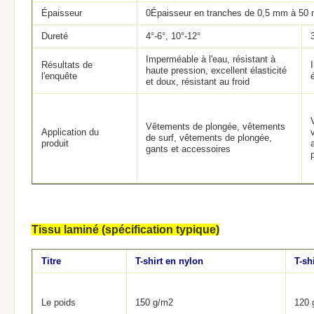
Épaisseur
0Épaisseur en tranches de 0,5 mm à 50
Dureté
4°-6°, 10°-12°
Imperméable à l'eau, résistant à
Résultats de
haute pression, excellent élasticité
l'enquête
et doux, résistant au froid
Vêtements de plongée, vêtements
Application du
de surf, vêtements de plongée,
produit
gants et accessoires
Tissu laminé (spécification typique)
Titre
T-shirt en nylon
T-sh
Le poids
150 g/m2
120