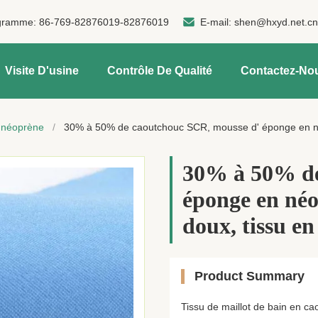
gramme:
86-769-82876019-82876019
E-mail:
shen@hxyd.net.c
Visite D'usine
Contrôle De Qualité
Contactez-No
u néoprène
/
30% à 50% de caoutchouc SCR, mousse d' éponge en né
30% à 50% de
éponge en néo
doux, tissu e
Product Summary
Tissu de maillot de bain en c