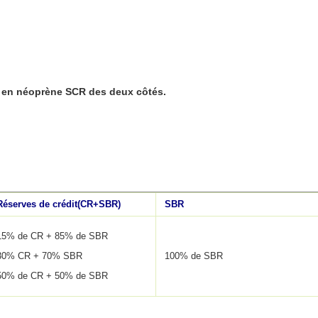
uc en néoprène SCR des deux côtés.
Réserves de crédit
(
CR+SBR
)
SBR
15% de CR + 85% de SBR
30% CR + 70% SBR
100% de SBR
50% de CR + 50% de SBR