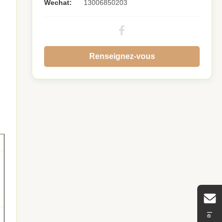
Wechat:
13006850203
Renseignez-vous