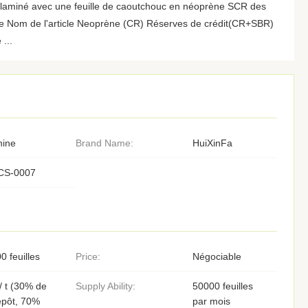
ter laminé avec une feuille de caoutchouc en néoprène SCR des
ne Nom de l'article Neoprène (CR) Réserves de crédit(CR+SBR)
...
hine
Brand Name:
HuiXinFa
CS-0007
0 feuilles
Price:
Négociable
/ t (30% de
Supply Ability:
50000 feuilles
épôt, 70%
par mois