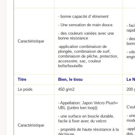
- bonne capacité d' étirement
- Une sensation de main douce.
- fac
rapi
- des couleurs variées avec une
bonne résistance
- de
Caractéristique
bonn
-application combinaison de
plongée, combinaison de surf,
- vê
combinaison de pêche, protection,
engi
accessoire, sac, couleur
boîte/bouteille
Titre
Bien, le tissu
Le 
Le poids
450 g/m2
200
- Appellation: Japon Velcro Plush=
C'es
UBL ((unbro ken loop))
- une
- une surface en boucle durable,
mod
facile à fixer avec du velcro
Caractéristique
-app
- propriété de haute résistance à la
dos,
déchirure