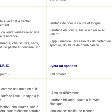
ile à laver et à sécher
-surface de boucle courte et longue
dement
- surface en boucle, facile à fixer avec
s couleurs variées avec une
Velcro
e résistance
- appui médical, accessoires de protection
tements, chaussures, sacs,
sportive, doublure de combinaison.
ns de pêche et doublure, etc.
NUBUC
Lycra ou spandex
 gm/m2
230 gm/m2
t comme une main en cuir.
- 4 voies d'étirement
 surface lisse, un style à la
e
- surface brillante, douce à la main,
élastique
lication: chaussures, sac à
 étui pour téléphone portable,
-application: maillot de plongée,