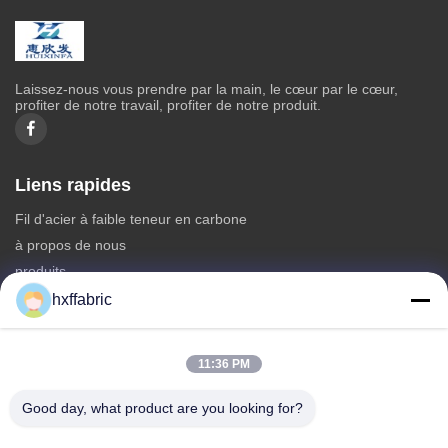
Laissez-nous vous prendre par la main, le cœur par le cœur,
profiter de notre travail, profiter de notre produit.
Liens rapides
Fil d'acier à faible teneur en carbone
à propos de nous
produits
Contactez-nous
hxffabric
Catégories
11:36 PM
Matériel du néoprène
Tissu en néoprène SBR
Good day, what product are you looking for?
Tissu néoprène double face