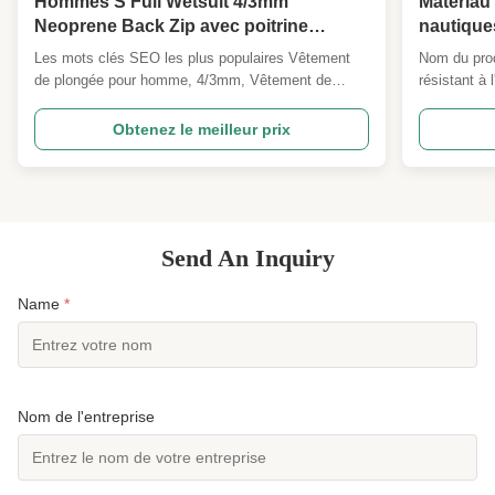
Hommes S Full Wetsuit 4/3mm
Matériau
Neoprene Back Zip avec poitrine
nautique
Panneau à peau lisse Surf thermique /
panneaux
Les mots clés SEO les plus populaires Vêtement
Nom du prod
Maillot de plongée Surf en eau libre
adhérenc
de plongée pour homme, 4/3mm, Vêtement de
résistant à 
SUP Sports de vent
thermiqu
plongée à fermeture à glissière, peau lisse, peau de
panneaux d
poitrine, Vêtement de plongée résistant au vent,
composite d
Obtenez le meilleur prix
cousu à l'aveugle, Vêtement thermique, Vêtement
(chloroprèn
de surf, Vêtement de plongée, Vêtement de plongée
robuste et à
SUP, genoux ...
adhérence du
Send An Inquiry
Name
*
Nom de l'entreprise