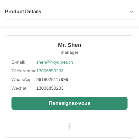
Product Details
Application:
l'ours, la chasse
Size Of Sheet:
51*130 pouces, 51*83 pouces
Mr. Shen
Thickness:
1-10mm
manager
Neoprene Color:
Noir et beige, blanc
E-mail:
shen@hxyd.net.cn
Télégramme:
13006850203
Fabric Color:
Comme demande du client
WhatsApp:
8618025117999
Standard:
Respectueux de l'environnement
Wechat:
13006850203
Type:
Tissu stratifié à double côté
Renseignez-vous
High Light:
nylon enduit matériau caoutchouc cr
,
feuille de néoprène caoutchouc cr de 4 mm
,
nylon enduit de néoprène de 4 mm