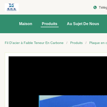
Télé
Maison
Produits
Au Sujet De Nous
Fil D'acier à Faible Teneur En Carbone
/
Produits
/
Plaque en 