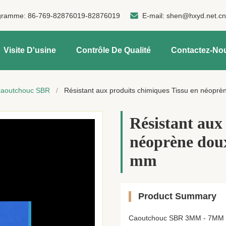
gramme:
86-769-82876019-82876019
E-mail:
shen@hxyd.net.c
Visite D'usine
Contrôle De Qualité
Contactez-No
caoutchouc SBR
/
Résistant aux produits chimiques Tissu en néopr
Résistant aux
néoprène doux
mm
Product Summary
Caoutchouc SBR 3MM - 7MM Rés