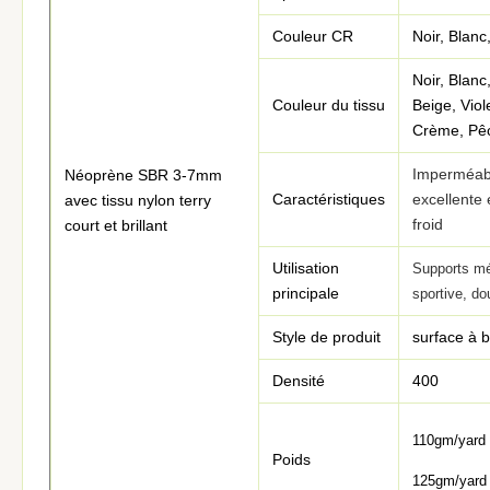
Couleur CR
Noir, Blanc
Noir, Blanc
Couleur du tissu
Beige, Viol
Crème, Pêc
Imperméable
Néoprène SBR 3-7mm
Caractéristiques
excellente 
avec tissu nylon terry
froid
court et brillant
Utilisation
Supports mé
principale
sportive, d
Style de produit
surface à 
Densité
400
110gm/yard
Poids
125gm/yard