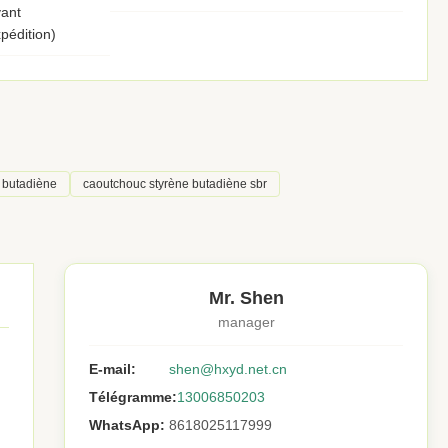
ant
pédition)
 butadiène
caoutchouc styrène butadiène sbr
Mr. Shen
manager
E-mail:
shen@hxyd.net.cn
Télégramme:
13006850203
WhatsApp:
8618025117999