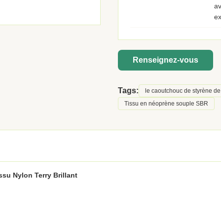
av
ex
Renseignez-vous
Tags:
le caoutchouc de styrène de
Tissu en néoprène souple SBR
u Nylon Terry Brillant