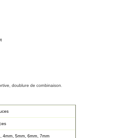
t
ortive, doublure de combinaison.
uces
ces
, 4mm, 5mm, 6mm, 7mm