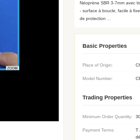
Néoprène SBR 3-7mm avec tissu 
- surface à boucle, facile à fi
de protection ...
Basic Properties
Place of Origin:
C
Model Number:
C
Trading Properties
Minimum Order Quantity:
30
Payment Terms:
T 
d