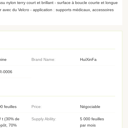
nylon terry court et brillant - surface à boucle courte et longue
xer avec du Velcro - application : supports médicaux, accessoires
hine
Brand Name:
HuiXinFa
R-0006
0 feuilles
Price:
Négociable
/ t (30% de
Supply Ability:
5 000 feuilles
épôt, 70%
par mois