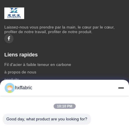
Laissez-nous vous prendre par la main, le cœur par le cœur,
profiter de notre travail, profiter de notre produit.
Liens rapides
Fil d'acier à faible teneur en carbone
à propos de nous
produits
Contactez-nous
hxffabric
Catégories
10:10 PM
Matériel du néoprène
Tissu en néoprène SBR
Good day, what product are you looking for?
Tissu néoprène double face