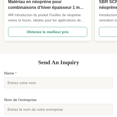
Matériau en néoprène pour
SBR SCR 
combinaisons d'hiver épaisseur 1 mm-
néoprène
50 mm
mousseu
### Introduction du produit Feuilles de néoprène
Introduction
noires et lisses, idéales pour les applications de
sensation e
plongée et divers autres usages. Ces feuilles offrent
flexible. Il
une excellente flexibilité, durabilité et isolation, ce
conservation
Obtenez le meilleur prix
qui les rend adaptées aux combinaisons de
imperméable
plongée, aux équipements de sports nautiques, ...
ventilation.
Unité FOB : 
Send An Inquiry
Name
*
Nom de l'entreprise