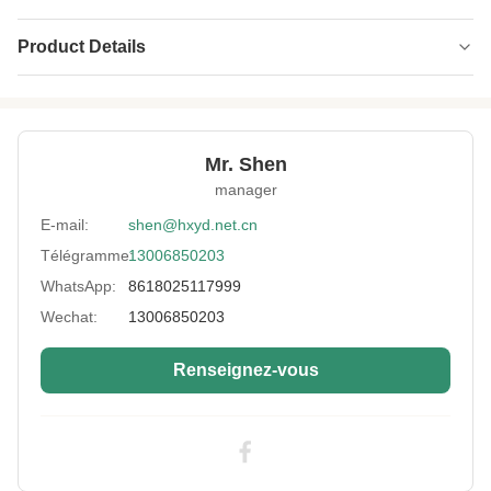
Product Details
Name:
tissu néoprène blanc
Thickness:
2 mm +/- 0,3 mm
Mr. Shen
Neoprene Color:
Noir/beige blanc
manager
Material:
Plaque en caoutchouc en tissu de néoprène
E-mail:
shen@hxyd.net.cn
Télégramme:
13006850203
Size:
51'*130' ou 1,3m*3,3m
WhatsApp:
8618025117999
Width:
150 cm
Wechat:
13006850203
Feature:
Antibactérien, étanche à l'eau et au vent
Renseignez-vous
Use:
pêche à la lance
High Light:
Tissu imprimé en néoprène de 2 mm
,
Tissu néoprène imprimé SBR
,
2 mm de caoutchouc polychloroprène SBR