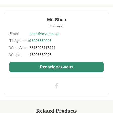
Product Name:
Gaufrage de matériau en caoutchouc imprimé
imperméable
Thickness:
COUTUME
Mr. Shen
manager
Feature:
Élastique, étanche à l'eau et aux chocs.
E-mail:
shen@hxyd.net.cn
Size:
personnalisé
Télégramme:
13006850203
Material:
Résultats de l'évaluation
WhatsApp:
8618025117999
Printing:
Sublimation
Wechat:
13006850203
Usage:
Uniforme spéciale, bagages
Renseignez-vous
Fabric Colour:
DIVERS
High Light:
Tissu en néoprène en relief solide
,
Tissu en néoprène en relief par
sublimation
,
Tissus en néoprène souple sublimation
Related Products