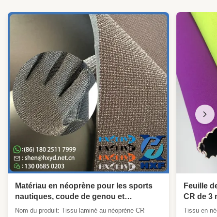
Matériau en néoprène pour les sports
Feuille 
nautiques, coude de genou et
CR de 3 
panneaux de siège, avec une
texturée
Nom du produit: Tissu laminé au néoprène CR
Tissu en n