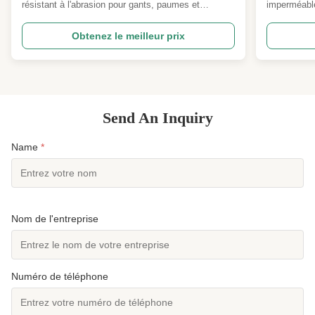
adhérence durable et une isolation
résistant à l'abrasion pour gants, paumes et
imperméable
thermique
panneaux de renforcement Résumé:Ce matériau
Mousse de n
composite de qualité B2B combine le néoprène CR
Les mousse
Obtenez le meilleur prix
(chloroprène) authentique avec un tricot technique
en rouleaux
robuste et à fort frottement pour offrir une
SBR, CR son
adhérence durable, un ...
3. Les mous
Send An Inquiry
Name
*
Nom de l'entreprise
Numéro de téléphone