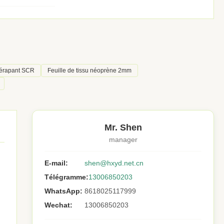
dérapant SCR
Feuille de tissu néoprène 2mm
Mr. Shen
manager
E-mail:
shen@hxyd.net.cn
Télégramme:
13006850203
WhatsApp:
8618025117999
Wechat:
13006850203