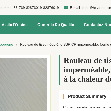
gramme:
86-769-82876019-82876019
E-mail:
shen@hxyd.net.c
Visite D'usine
Contrôle De Qualité
Contactez-No
néoprène
/
Rouleau de tissu néoprène SBR CR imperméable, feuille d
Rouleau de t
imperméable, 
à la chaleur d
Product Summary
Couleur excellente étirement