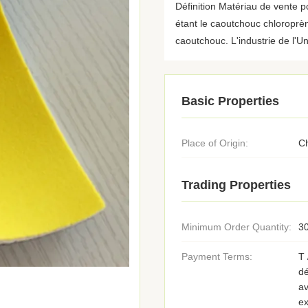
Définition Matériau de vente 
étant le caoutchouc chloroprè
caoutchouc. L'industrie de l'Uni
Basic Properties
Place of Origin:
C
Trading Properties
Minimum Order Quantity:
30
Payment Terms:
T 
d
av
ex