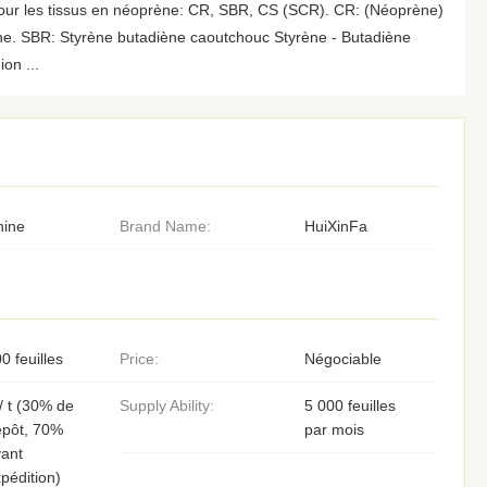
pour les tissus en néoprène: CR, SBR, CS (SCR). CR: (Néoprène)
ne. SBR: Styrène butadiène caoutchouc Styrène - Butadiène
on ...
hine
Brand Name:
HuiXinFa
0 feuilles
Price:
Négociable
/ t (30% de
Supply Ability:
5 000 feuilles
épôt, 70%
par mois
ant
pédition)