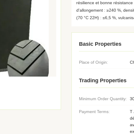
résilience et bonne résistance 
d'allongement : ≥240 %, densit
(70 °C 22H) : ≤6,5 %, vulcanisa
Basic Properties
Place of Origin:
C
Trading Properties
Minimum Order Quantity:
30
Payment Terms:
T 
d
av
ex