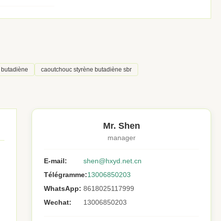
 butadiène
caoutchouc styrène butadiène sbr
Mr. Shen
manager
E-mail:
shen@hxyd.net.cn
Télégramme:
13006850203
WhatsApp:
8618025117999
Wechat:
13006850203