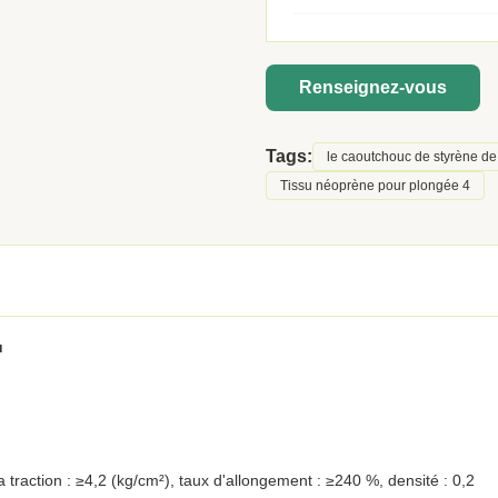
Renseignez-vous
Tags:
le caoutchouc de styrène de
Tissu néoprène pour plongée 4
u
a traction : ≥4,2 (kg/cm²), taux d'allongement : ≥240 %, densité : 0,2