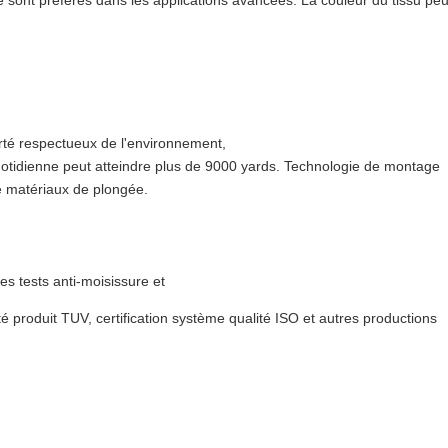
té sont préférés dans les applications avancées. La couleur du tissu peu
rté respectueux de l'environnement,
uotidienne peut atteindre plus de 9000 yards. Technologie de montage
de matériaux de plongée.
es tests anti-moisissure et
ité produit TUV, certification système qualité ISO et autres productions