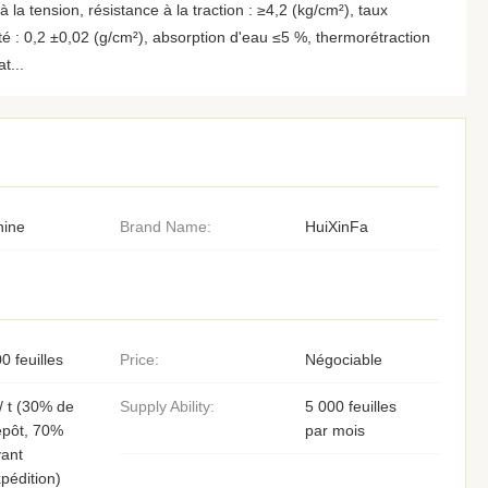
à la tension, résistance à la traction : ≥4,2 (kg/cm²), taux
é : 0,2 ±0,02 (g/cm²), absorption d'eau ≤5 %, thermorétraction
t...
hine
Brand Name:
HuiXinFa
0 feuilles
Price:
Négociable
/ t (30% de
Supply Ability:
5 000 feuilles
épôt, 70%
par mois
ant
pédition)