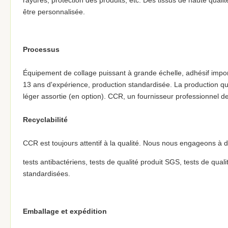
rayures, protection des produits, etc. Des tissus de haute quali
être personnalisée.
Processus
Équipement de collage puissant à grande échelle, adhésif impo
13 ans d'expérience, production standardisée. La production q
léger assortie (en option). CCR, un fournisseur professionnel 
Recyclabilité
CCR est toujours attentif à la qualité. Nous nous engageons à d
tests antibactériens, tests de qualité produit SGS, tests de qual
standardisées.
Emballage et expédition