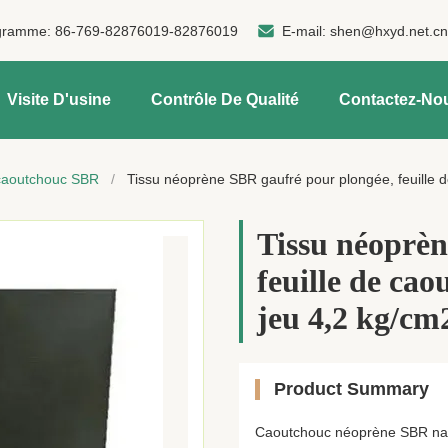
gramme:
86-769-82876019-82876019
E-mail:
shen@hxyd.net.c
Visite D'usine
Contrôle De Qualité
Contactez-No
caoutchouc SBR
/
Tissu néoprène SBR gaufré pour plongée, feuille 
Tissu néoprèn
feuille de ca
jeu 4,2 kg/cm
Product Summary
Caoutchouc néoprène SBR natu