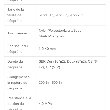
Taille de la
feuille de
51"x131", 51"x80", 51"x275"
néoprène
Nylon/Polyester/Lycra/Super
Tissu laminé :
Stretch/Terry, etc.
Épaisseur du
1,0-40 mm
néoprène
Dureté du
SBR Dur (10°±2), Doux (5°±2), CS (6°
néoprène
±2), CR (5±2)
Allongement à
la rupture du
200 % - 500 %
néoprène
Résistance à la
traction du
4,0 MPa
néoprène