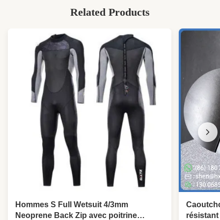
Related Products
Hommes S Full Wetsuit 4/3mm
Caoutcho
Neoprene Back Zip avec poitrine
résistant