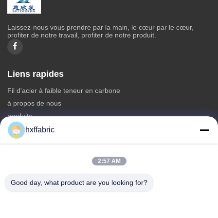
Laissez-nous vous prendre par la main, le cœur par le cœur,
profiter de notre travail, profiter de notre produit.
Liens rapides
Fil d'acier à faible teneur en carbone
à propos de nous
produits
Contactez-nous
hxffabric
Catégories
2:57 AM
Matériel du néoprène
Tissu en néoprène SBR
Good day, what product are you looking for?
Tissu néoprène double face
Combinaison de plongée en néoprène