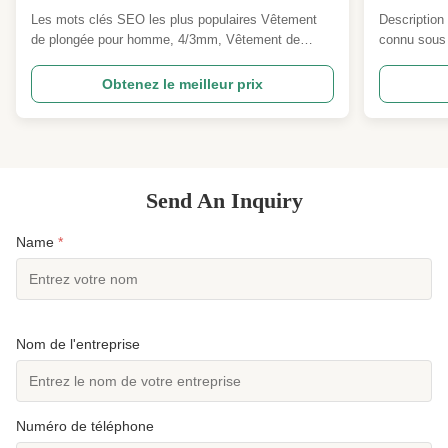
Panneau à peau lisse Surf thermique /
joints d'
Les mots clés SEO les plus populaires Vêtement
Description
Maillot de plongée Surf en eau libre
housses 
de plongée pour homme, 4/3mm, Vêtement de
connu sous 
SUP Sports de vent
plongée à fermeture à glissière, peau lisse, peau de
néoprène, e
poitrine, Vêtement de plongée résistant au vent,
largement r
Obtenez le meilleur prix
cousu à l'aveugle, Vêtement thermique, Vêtement
sa flexibili
de surf, Vêtement de plongée, Vêtement de plongée
environnem
SUP, genoux ...
performance
Send An Inquiry
Name
*
Nom de l'entreprise
Numéro de téléphone