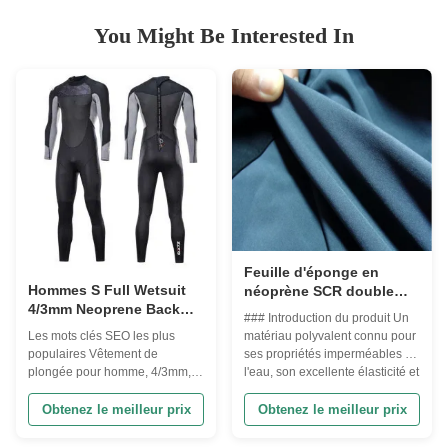
You Might Be Interested In
Feuille d'éponge en
Hommes S Full Wetsuit
néoprène SCR double
4/3mm Neoprene Back
face, épaisseur 3 mm - 6
### Introduction du produit Un
Zip avec poitrine
mm
matériau polyvalent connu pour
Les mots clés SEO les plus
Panneau à peau lisse
ses propriétés imperméables à
populaires Vêtement de
Surf thermique / Maillot
l'eau, son excellente élasticité et
plongée pour homme, 4/3mm,
de plongée Surf en eau
sa douceur, avec des
Vêtement de plongée à
libre SUP Sports de vent
caractéristiques résistantes au
fermeture à glissière, peau lisse,
Obtenez le meilleur prix
Obtenez le meilleur prix
froid.Vêtements de surfIl
peau de poitrine, Vêtement de
convient également pour les
plongée résistant au vent, cousu