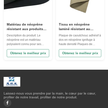
Matériau de néoprène
Tissu en néoprène
résistant aux produits
laminé résistant au
chimiques de 3 mm
rétrécissement de 2M,
Description du produit: Le
Plaque de caoutchouc adhésif à
haute densité
néoprène est un matériau
dos en néoprène ignifuge à
polyvalent connu pour ses
haute densité Plaques de
propriétés imperméables à
mousse CR Spécifications des
l'eau.Le néoprène est doux au
feuilles de caoutchouc mousse
Obtenez le meilleur prix
Obtenez le meilleur prix
toucher., offrant une expérience
noire Matériel CR néoprène
confortable aux utilisateurs.
Épaisseur 1 à 48 mm Largeur
L'une des principales
standard 1M Longueur standard
caractéristiques du matériau en
2M ou 10M - 50M ou sur mesure
néoprène est sa nature
Conditions de paiement 50% de
imperméable, ce qui le ...
dépôt, solde ...
Laissez-nous vous prendre par la main, le cœur par le cœur,
profiter de notre travail, profiter de notre produit.