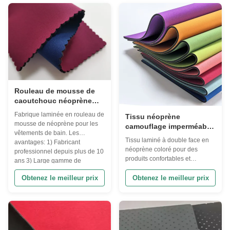
accessoires de protection
à l'aveugle, Vêtement
sportive et médicale. --- Attributs
thermique, Vêtement de surf,
du ...
Vêtement de plongée, Vêtement
de plongée SUP, genoux ...
Rouleau de mousse de
caoutchouc néoprène
30D CR pour maillots de
Fabrique laminée en rouleau de
Tissu néoprène
bain et vêtements
mousse de néoprène pour les
camouflage imperméable
vêtements de bain. Les
laminé double face
Tissu laminé à double face en
avantages: 1) Fabricant
néoprène coloré pour des
professionnel depuis plus de 10
produits confortables et
ans 3) Large gamme de
durables Attributs du produit
produits à votre choix: Tissus
Attribut Valeur Matériel
Obtenez le meilleur prix
Obtenez le meilleur prix
tissés: tissu Ponge/taffeta, tissu
Neoprène Couleur du tissu
chiffon, tissu nylon taffeta, tissu
Camo Couleur néoprène Noir,
oxford Tissu tricoté:
blanc et coloré À l'eau - Oui, oui.
30D/50D/75D/100D ...
Le type Tissu laminé à double
face Isolement - Oui, oui. Autre