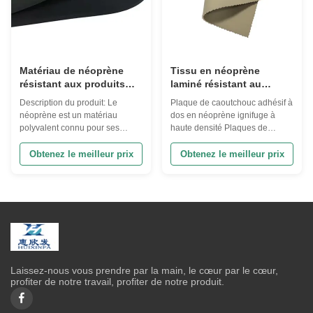
Matériau de néoprène
Tissu en néoprène
résistant aux produits
laminé résistant au
chimiques de 3 mm
rétrécissement de 2M,
Description du produit: Le
Plaque de caoutchouc adhésif à
haute densité
néoprène est un matériau
dos en néoprène ignifuge à
polyvalent connu pour ses
haute densité Plaques de
propriétés imperméables à
mousse CR Spécifications des
l'eau.Le néoprène est doux au
feuilles de caoutchouc mousse
Obtenez le meilleur prix
Obtenez le meilleur prix
toucher., offrant une expérience
noire Matériel CR néoprène
confortable aux utilisateurs.
Épaisseur 1 à 48 mm Largeur
L'une des principales
standard 1M Longueur standard
caractéristiques du matériau en
2M ou 10M - 50M ou sur mesure
néoprène est sa nature
Conditions de paiement 50% de
imperméable, ce qui le ...
dépôt, solde ...
Laissez-nous vous prendre par la main, le cœur par le cœur,
profiter de notre travail, profiter de notre produit.