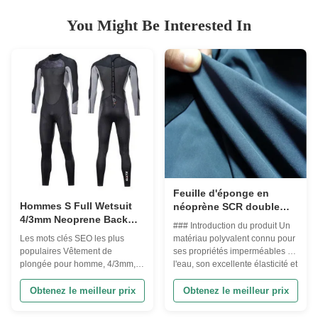
You Might Be Interested In
Feuille d'éponge en
Hommes S Full Wetsuit
néoprène SCR double
4/3mm Neoprene Back
face, épaisseur 3 mm - 6
### Introduction du produit Un
Zip avec poitrine
mm
matériau polyvalent connu pour
Les mots clés SEO les plus
Panneau à peau lisse
ses propriétés imperméables à
populaires Vêtement de
Surf thermique / Maillot
l'eau, son excellente élasticité et
plongée pour homme, 4/3mm,
de plongée Surf en eau
sa douceur, avec des
Vêtement de plongée à
libre SUP Sports de vent
caractéristiques résistantes au
fermeture à glissière, peau lisse,
Obtenez le meilleur prix
Obtenez le meilleur prix
froid.Vêtements de surfIl
peau de poitrine, Vêtement de
convient également pour les
plongée résistant au vent, cousu