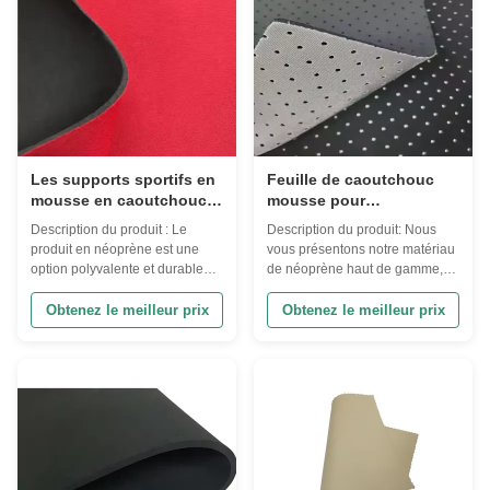
nom Plaque ...
Les supports sportifs en
Feuille de caoutchouc
mousse en caoutchouc
mousse pour
en feuille de néoprène 3
combinaison de plongée
Description du produit : Le
Description du produit: Nous
mm
étanche pour
produit en néoprène est une
vous présentons notre matériau
applications
option polyvalente et durable
de néoprène haut de gamme,
polyvalentes
pour diverses applications.
un tissu polyvalent
Fabriqué à partir de néoprène
indispensable pour tout projet
Obtenez le meilleur prix
Obtenez le meilleur prix
de haute qualité, ce produit offre
nécessitant durabilité,
d'excellentes propriétés
souplesse et résistance à
d'isolation, ce qui en fait un
l'eau.,Ce matériau en néoprène
choix idéal pour les projets
offre l'équilibre parfait entre
nécessitant une rétention de
douceur et fermeté, ce qui le
chaleur ...
rend idéal pour un ...