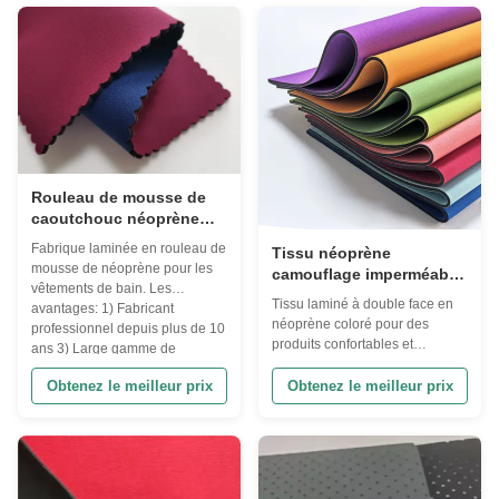
accessoires de protection
à l'aveugle, Vêtement
sportive et médicale. --- Attributs
thermique, Vêtement de surf,
du ...
Vêtement de plongée, Vêtement
de plongée SUP, genoux ...
Rouleau de mousse de
caoutchouc néoprène
30D CR pour maillots de
Fabrique laminée en rouleau de
Tissu néoprène
bain et vêtements
mousse de néoprène pour les
camouflage imperméable
vêtements de bain. Les
laminé double face
Tissu laminé à double face en
avantages: 1) Fabricant
néoprène coloré pour des
professionnel depuis plus de 10
produits confortables et
ans 3) Large gamme de
durables Attributs du produit
produits à votre choix: Tissus
Attribut Valeur Matériel
Obtenez le meilleur prix
Obtenez le meilleur prix
tissés: tissu Ponge/taffeta, tissu
Neoprène Couleur du tissu
chiffon, tissu nylon taffeta, tissu
Camo Couleur néoprène Noir,
oxford Tissu tricoté:
blanc et coloré À l'eau - Oui, oui.
30D/50D/75D/100D ...
Le type Tissu laminé à double
face Isolement - Oui, oui. Autre